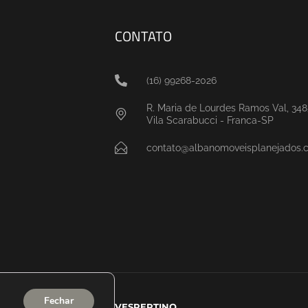
CONTATO
(16) 99268-2026
R. Maria de Lourdes Ramos Val, 348
Vila Scarabucci - Franca-SP
contato@albanomoveisplanejados.
Fechar
Desenvolvido por
VESPERTINO